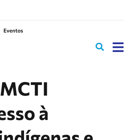
Eventos
o MCTI
esso à
indígenas e