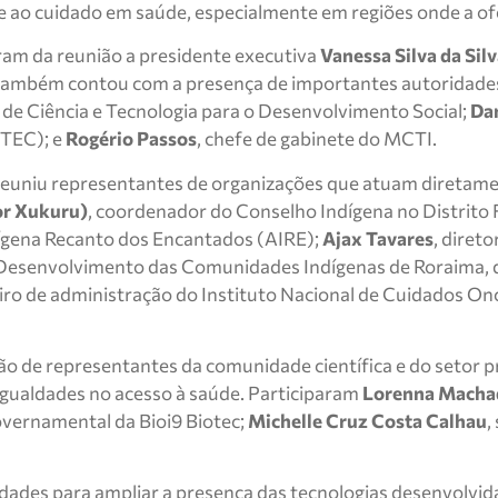
e ao cuidado em saúde, especialmente em regiões onde a ofe
am da reunião a presidente executiva
Vanessa Silva da Sil
 também contou com a presença de importantes autoridades 
o de Ciência e Tecnologia para o Desenvolvimento Social;
Dan
ETEC); e
Rogério Passos
, chefe de gabinete do MCTI.
 reuniu representantes de organizações que atuam diretamen
ior Xukuru)
, coordenador do Conselho Indígena no Distrito F
ígena Recanto dos Encantados (AIRE);
Ajax Tavares
, diret
e Desenvolvimento das Comunidades Indígenas de Roraima, d
eiro de administração do Instituto Nacional de Cuidados 
 de representantes da comunidade científica e do setor p
gualdades no acesso à saúde. Participaram
Lorenna Macha
overnamental da Bioi9 Biotec;
Michelle Cruz Costa Calhau
,
ades para ampliar a presença das tecnologias desenvolvida