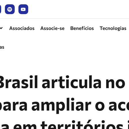
Associados
Associe-se
Benefícios
Tecnologias
as
asil articula n
para ampliar o ac
a em territórios 