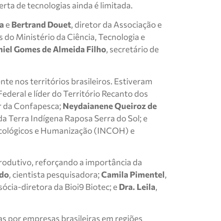
rta de tecnologias ainda é limitada.
va
e
Bertrand Douet
, diretor da Associação e
do Ministério da Ciência, Tecnologia e
iel Gomes de Almeida Filho
, secretário de
te nos territórios brasileiros. Estiveram
ederal e líder do Território Recanto dos
or da Confapesca;
Neydaianene Queiroz de
a Terra Indígena Raposa Serra do Sol; e
Oncológicos e Humanização (INCOH) e
rodutivo, reforçando a importância da
do
, cientista pesquisadora;
Camila Pimentel
,
 sócia-diretora da Bioi9 Biotec; e
Dra. Leila
,
s por empresas brasileiras em regiões