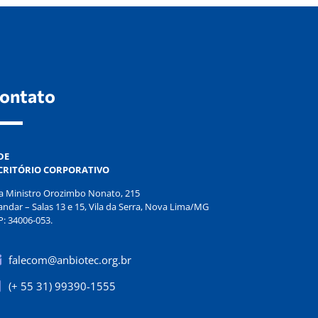
ontato
DE
CRITÓRIO CORPORATIVO
a Ministro Orozimbo Nonato, 215
andar – Salas 13 e 15, Vila da Serra, Nova Lima/MG
P: 34006-053.
falecom@anbiotec.org.br
(+ 55 31) 99390-1555